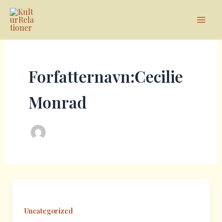
Gå
Mai
til
Men
indholdet
Forfatternavn:Cecilie
Monrad
Uncategorized