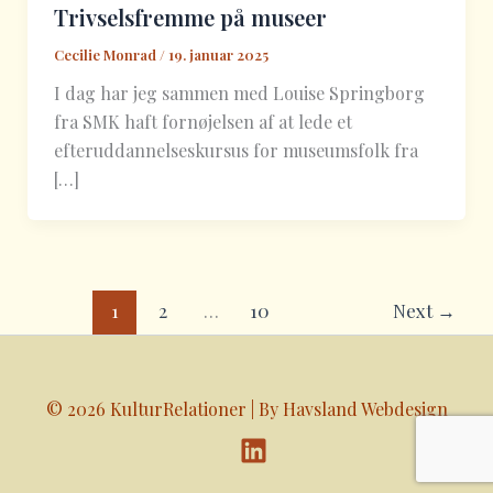
Trivselsfremme på museer
Cecilie Monrad
/
19. januar 2025
I dag har jeg sammen med Louise Springborg
fra SMK haft fornøjelsen af at lede et
efteruddannelseskursus for museumsfolk fra
[…]
1
2
…
10
Next
→
© 2026 KulturRelationer | By
Havsland Webdesign